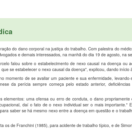
dica
ração do dano corporal na justiça do trabalho. Com palestra do médic
, advogados e demais interessados, na manhã do dia 19 de agosto, na 
Marcelo falou sobre o estabelecimento de nexo causal na doença ou 
 que se estabelecer o nexo causal da doença", explicou, dando início à
s no momento de se avaliar um paciente e sua enfermidade, levando
mnese da perícia sempre começa pelo estado anterior, deficiência
s elementos: uma ofensa ou erro de conduta, o dano propriamente d
acional, daí o fato de o nexo individual ser o mais importante." El
os para saber se há mesmo nexo entre a doença em questão e o trabal
cita os de Franchini (1985), para acidente de trabalho típico, e de Simo