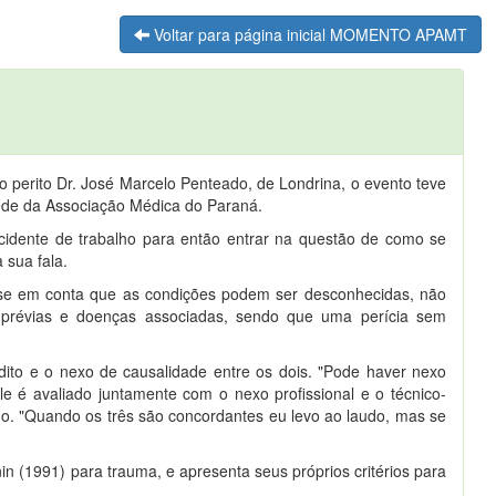
Voltar para página inicial MOMENTO APAMT
o perito Dr. José Marcelo Penteado, de Londrina, o evento teve
sede da Associação Médica do Paraná.
acidente de trabalho para então entrar na questão de como se
 sua fala.
-se em conta que as condições podem ser desconhecidas, não
s prévias e doenças associadas, sendo que uma perícia sem
ito e o nexo de causalidade entre os dois. "Pode haver nexo
e é avaliado juntamente com o nexo profissional e o técnico-
ho. "Quando os três são concordantes eu levo ao laudo, mas se
nin (1991) para trauma, e apresenta seus próprios critérios para