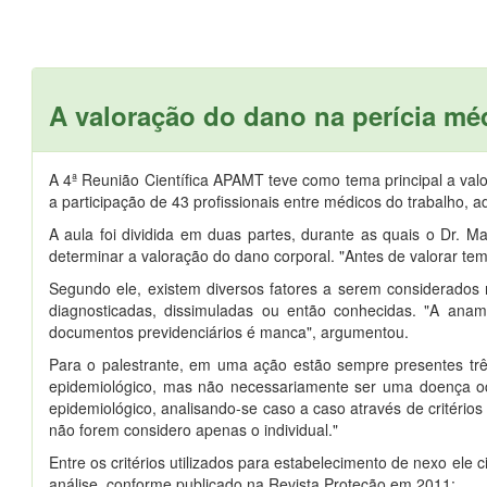
A valoração do dano na perícia mé
A 4ª Reunião Científica APAMT teve como tema principal a valo
a participação de 43 profissionais entre médicos do trabalho
A aula foi dividida em duas partes, durante as quais o Dr. 
determinar a valoração do dano corporal. "Antes de valorar tem
Segundo ele, existem diversos fatores a serem considerado
diagnosticadas, dissimuladas ou então conhecidas. "A ana
documentos previdenciários é manca", argumentou.
Para o palestrante, em uma ação estão sempre presentes trê
epidemiológico, mas não necessariamente ser uma doença ocup
epidemiológico, analisando-se caso a caso através de critéri
não forem considero apenas o individual."
Entre os critérios utilizados para estabelecimento de nexo ele 
análise, conforme publicado na Revista Proteção em 2011: