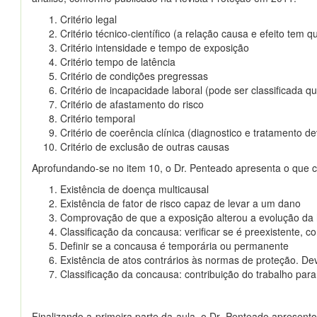
Critério legal
Critério técnico-científico (a relação causa e efeito tem 
Critério intensidade e tempo de exposição
Critério tempo de latência
Critério de condições pregressas
Critério de incapacidade laboral (pode ser classificada q
Critério de afastamento do risco
Critério temporal
Critério de coerência clínica (diagnostico e tratamento 
Critério de exclusão de outras causas
Aprofundando-se no item 10, o Dr. Penteado apresenta o que c
Existência de doença multicausal
Existência de fator de risco capaz de levar a um dano
Comprovação de que a exposição alterou a evolução da h
Classificação da concausa: verificar se é preexistente, 
Definir se a concausa é temporária ou permanente
Existência de atos contrários às normas de proteção. De
Classificação da concausa: contribuição do trabalho pa
Finalizando a primeira parte da aula, o Dr. Penteado apresent