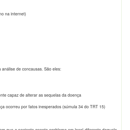
no na internet)
 análise de concausas. São eles:
iente capaz de alterar as sequelas da doença
ença ocorreu por fatos inesperados (súmula 34 do TRT 15)
s em que o paciente aponta problema em local diferente daquele