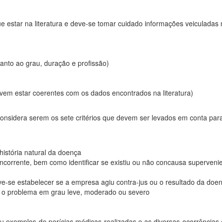
que estar na literatura e deve-se tomar cuidado informações veiculadas 
uanto ao grau, duração e profissão)
devem estar coerentes com os dados encontrados na literatura)
onsidera serem os sete critérios que devem ser levados em conta para
istória natural da doença
concorrente, bem como identificar se existiu ou não concausa superven
ve-se estabelecer se a empresa agiu contra-jus ou o resultado da do
ra o problema em grau leve, moderado ou severo
ou exemplos de perícias médicas realizadas e as diversas ocorrência