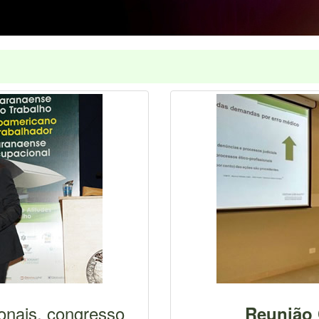
onais, congresso
Reunião C