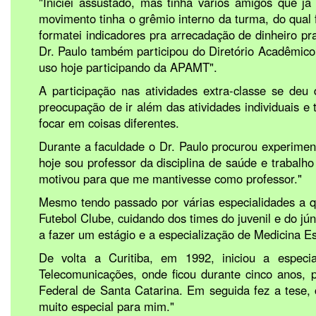
"Iniciei assustado, mas tinha vários amigos que já
movimento tinha o grêmio interno da turma, do qual f
formatei indicadores pra arrecadação de dinheiro p
Dr. Paulo também participou do Diretório Acadêmico 
uso hoje participando da APAMT".
A participação nas atividades extra-classe se deu
preocupação de ir além das atividades individuais e
focar em coisas diferentes.
Durante a faculdade o Dr. Paulo procurou experimen
hoje sou professor da disciplina de saúde e trabal
motivou para que me mantivesse como professor."
Mesmo tendo passado por várias especialidades a q
Futebol Clube, cuidando dos times do juvenil e do j
a fazer um estágio e a especialização de Medicina E
De volta a Curitiba, em 1992, iniciou a espec
Telecomunicações, onde ficou durante cinco anos, 
Federal de Santa Catarina. Em seguida fez a tese,
muito especial para mim."