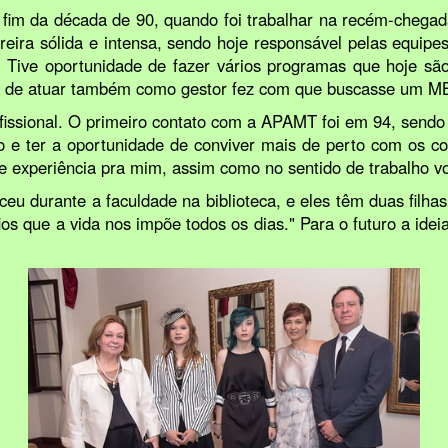
o fim da década de 90, quando foi trabalhar na recém-chega
ira sólida e intensa, sendo hoje responsável pelas equipes
. Tive oportunidade de fazer vários programas que hoje são
ade de atuar também como gestor fez com que buscasse um 
rofissional. O primeiro contato com a APAMT foi em 94, sendo
o e ter a oportunidade de conviver mais de perto com os col
experiência pra mim, assim como no sentido de trabalho volu
eu durante a faculdade na biblioteca, e eles têm duas filhas
os que a vida nos impõe todos os dias." Para o futuro a idei