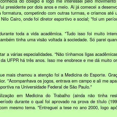
 conhecia do colégio e logo me interessei pelo movimento 
ui presidente por dois anos e meio. Ai já comecei a desenvol
ra formatura, competindo com outras turmas, e criamos até u
Nilo Cairo, onde foi diretor esportivo e social; "foi um pe
 durante toda a vida acadêmica. "Tudo isso foi muito inte
 também tinha uma visão voltada à sociedade. Só parei quand
tar a várias especialidades. "Não tínhamos ligas acadêmic
ho da UFPR há três anos. Isso me enobrece e me dá muito org
ue mais chamou a atenção foi a Medicina do Esporte. Graç
únior. "Acompanhava os jogos, entrava em campo e ali me ap
sportiva na Universidade Federal de São Paulo."
ialização em Medicina do Trabalho (ainda não tinha re
período durante o qual foi aprovado na prova de título (1
 com mesmo tema. "Entreguei a tese no ano 2000, logo apó