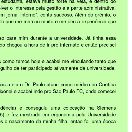
estudantil, estava muito forte na veia, e dentro do
ver o interesse pela gestão e a parte administrativa,
m jornal interno", conta saudoso. Além do grêmio, o
ríodo que me marcou muito e me deu a experiência que
nso para mim durante a universidade. Já tinha essa
o chegou a hora de ir pro internato e então precisei
as como temos hoje e acabei me vinculando tanto que
ulho de ter participado ativamente da universidade,
as a ela o Dr. Paulo atuou como médico do Coritiba
aixonei e acabei indo pro São Paulo FC, onde comecei
sidência) e conseguiu uma colocação na Siemens
995) e fez mestrado em ergonomia pela Universidade
s o nascimento da minha filha, então foi uma época