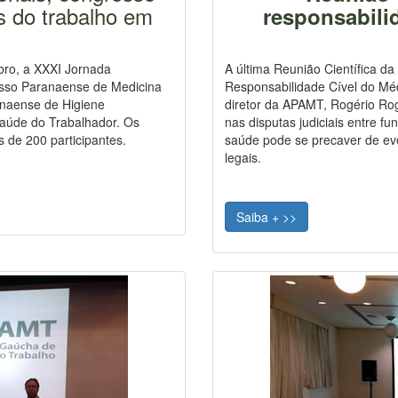
s do trabalho em
responsabili
mbro, a XXXI Jornada
A última Reunião Científica d
sso Paranaense de Medicina
Responsabilidade Cível do Médi
anaense de Higiene
diretor da APAMT, Rogério Rog
Saúde do Trabalhador. Os
nas disputas judiciais entre f
 de 200 participantes.
saúde pode se precaver de eve
legais.
Saiba + >>