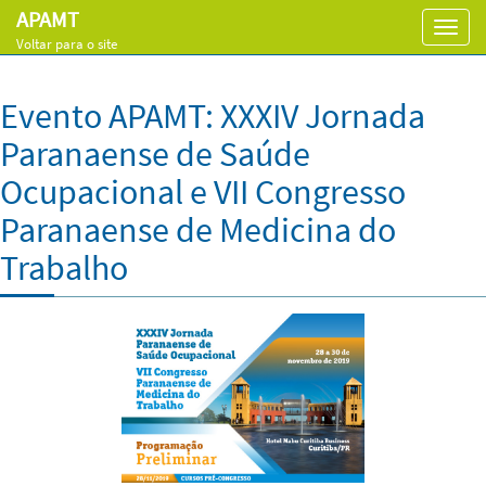
APAMT
Toggl
Voltar para o site
navig
Evento APAMT: XXXIV Jornada
Paranaense de Saúde
Ocupacional e VII Congresso
Paranaense de Medicina do
Trabalho