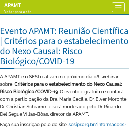
APAMT
Toggl
Voltar para o site
navig
Evento APAMT: Reunião Científica
| Critérios para o estabelecimento
do Nexo Causal: Risco
Biológico/COVID-19
A APAMT e o SESI realizam no próximo dia 08, webinar
sobre:
Critérios para o estabelecimento do Nexo Causal:
Risco Biológico/COVID-19
. O evento é gratuito e contará
com a participação da Dra. Maria Cecília, Dr. Elver Moronte,
Dr. Christian Schramm e será moderado pelo Dr. Ricardo
Del Segue Villas-Bôas, diretor da APAMT.
Faça sua inscrição pelo do site:
sesipr.org.br/informacoes-