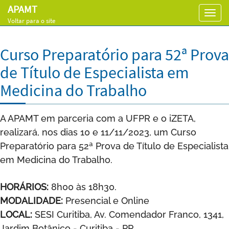
APAMT
Toggl
Voltar para o site
navig
Curso Preparatório para 52ª Prova
de Título de Especialista em
Medicina do Trabalho
A APAMT em parceria com a UFPR e o iZETA,
realizará, nos dias 10 e 11/11/2023, um Curso
Preparatório para 52ª Prova de Título de Especialista
em Medicina do Trabalho.
HORÁRIOS:
8h00 às 18h30.
MODALIDADE:
Presencial e Online
LOCAL:
SESI Curitiba, Av. Comendador Franco, 1341,
Jardim Botânico - Curitiba - PR.