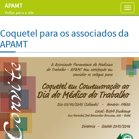
APAMT
Toggl
Voltar para o site
navig
Coquetel para os associados da
APAMT