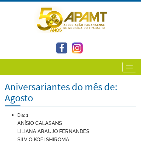
Toggl
navig
Aniversariantes do mês de:
Agosto
1
Dia:
ANÍSIO CALASANS
LILIANA ARAUJO FERNANDES
SILVIO KOEI SHIROMA