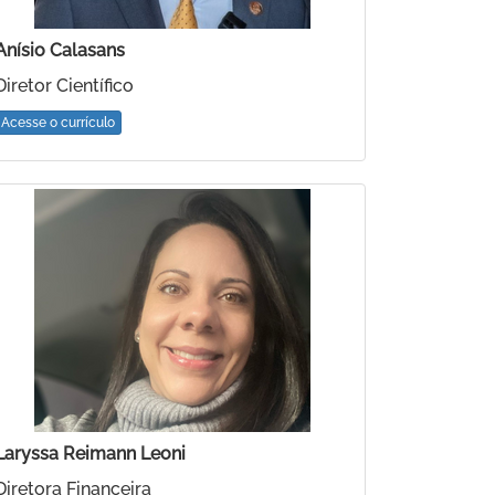
Anísio Calasans
Diretor Científico
Acesse o currículo
Laryssa Reimann Leoni
Diretora Financeira